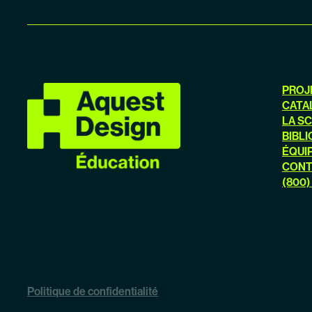
PROJ
CATA
LA S
BIBLI
ÉQUI
CONT
(800)
Politique de confidentialité