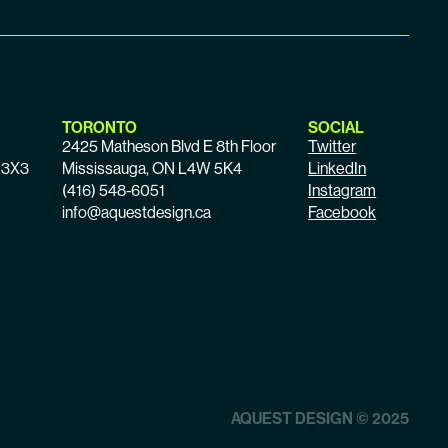
TORONTO
SOCIAL
2425 Matheson Blvd E 8th Floor
Twitter
R 3X3
Mississauga, ON L4W 5K4
LinkedIn
(416) 548-6051
Instagram
info@aquestdesign.ca
Facebook
AQUEST DESIGN © 2025