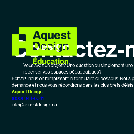
Skip
to
content
Contactez-
Vous avez un projet ? Une question ou simplement une 
repenser vos espaces pédagogiques?
Écrivez-nous en remplissant le formulaire ci-dessous. Nous p
demande et nous vous répondrons dans les plus brefs délais 
Aquest Design
(800) 344-8341
info@aquestdesign.ca